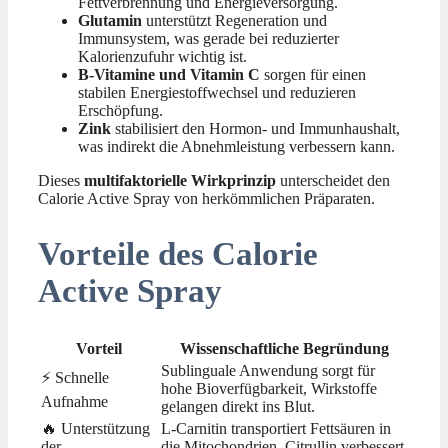
Fettverbrennung und Energieversorgung.
Glutamin
unterstützt Regeneration und
Immunsystem, was gerade bei reduzierter
Kalorienzufuhr wichtig ist.
B-Vitamine und Vitamin C
sorgen für einen
stabilen Energiestoffwechsel und reduzieren
Erschöpfung.
Zink
stabilisiert den Hormon- und Immunhaushalt,
was indirekt die Abnehmleistung verbessern kann.
Dieses
multifaktorielle Wirkprinzip
unterscheidet den
Calorie Active Spray von herkömmlichen Präparaten.
Vorteile des Calorie
Active Spray
Vorteil
Wissenschaftliche Begründung
Sublinguale Anwendung sorgt für
⚡ Schnelle
hohe Bioverfügbarkeit, Wirkstoffe
Aufnahme
gelangen direkt ins Blut.
🔥 Unterstützung
L-Carnitin transportiert Fettsäuren in
der
die Mitochondrien, Citrullin verbessert