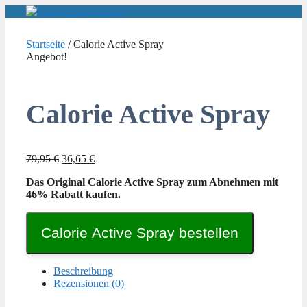
Zum
Inhalt
springen
Startseite
/ Calorie Active Spray
Angebot!
Calorie Active Spray
Ursprünglicher
Aktueller
79,95
€
36,65
€
Preis
Preis
Das Original Calorie Active Spray zum Abnehmen mit
war:
ist:
46% Rabatt kaufen.
79,95 €
36,65 €.
Calorie Active Spray bestellen
Beschreibung
Rezensionen (0)