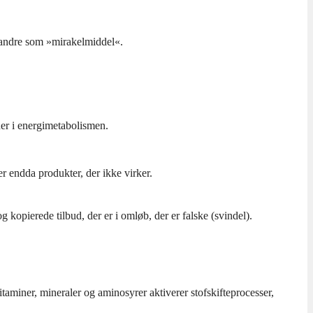
 andre som »mirakelmiddel«.
ner i energimetabolismen.
er endda produkter, der ikke virker.
 kopierede tilbud, der er i omløb, der er falske (svindel).
itaminer, mineraler og aminosyrer aktiverer stofskifteprocesser,