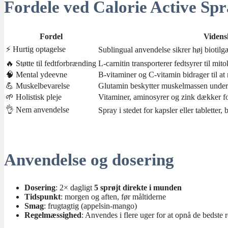
Fordele ved Calorie Active Sp
Fordel
Videns
⚡ Hurtig optagelse
Sublingual anvendelse sikrer høj biotilg
🔥 Støtte til fedtforbrænding
L-carnitin transporterer fedtsyrer til mit
🧠 Mental ydeevne
B-vitaminer og C-vitamin bidrager til at
💪 Muskelbevarelse
Glutamin beskytter muskelmassen under 
🌱 Holistisk pleje
Vitaminer, aminosyrer og zink dækker fo
👌 Nem anvendelse
Spray i stedet for kapsler eller tablette
Anvendelse og dosering
Dosering
: 2× dagligt
5 sprøjt direkte i munden
Tidspunkt
: morgen og aften, før måltiderne
Smag
: frugtagtig (appelsin-mango)
Regelmæssighed
: Anvendes i flere uger for at opnå de bedste re