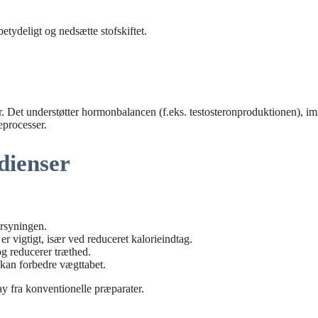
tydeligt og nedsætte stofskiftet.
er. Det understøtter hormonbalancen (f.eks. testosteronproduktionen), i
eprocesser.
dienser
rsyningen.
r vigtigt, især ved reduceret kalorieindtag.
og reducerer træthed.
 kan forbedre vægttabet.
ay fra konventionelle præparater.