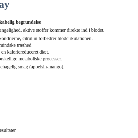
ray
kabelig begrundelse
ængelighed, aktive stoffer kommer direkte ind i blodet.
okondrierne, citrullin forbedrer blodcirkulationen.
 mindske træthed.
en kaloriereduceret diæt.
rskellige metaboliske processer.
r, behagelig smag (appelsin-mango).
sultater.