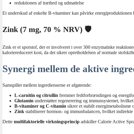
reduktionen af træthed og udmattelse
Et underskud af enkelte B-vitaminer kan påvirke energiproduktionen be
Zink (7 mg, 70 % NRV) 🛡️
Zink er et sporstof, der er involveret i over 300 enzymatiske reaktion
kaloriereduceret kost, da det sikrer opretholdelsen af normale stofskift
Synergi mellem de aktive ingre
Samspillet mellem ingredienserne er afgørende:
L-carnitin og citrullin
fremmer fedtforbrændingen og energifo
Glutamin
understøtter regenerering og immunsystemet, hvilket e
B-vitaminer og C-vitamin
sikrer et stabilt energimetabolisme 
Zink
stabiliserer hormon- og immunbalancen, hvilket indirekte
Dette
multifaktorielle virkningsprincip
adskiller Calorie Active Spr