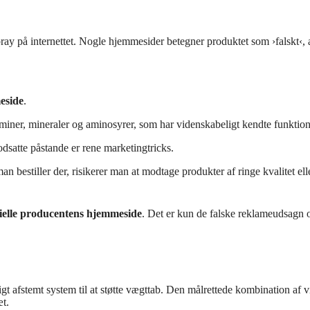
ay på internettet. Nogle hjemmesider betegner produktet som ›falskt‹,
eside
.
miner, mineraler og aminosyrer, som har videnskabeligt kendte funktio
satte påstande er rene marketingtricks.
 bestiller der, risikerer man at modtage produkter af ringe kvalitet ell
cielle producentens hjemmeside
. Det er kun de falske reklameudsagn og
gt afstemt system til at støtte vægttab. Den målrettede kombination af v
æt.