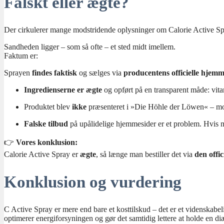
Falskt eller ægte?
Der cirkulerer mange modstridende oplysninger om Calorie Active Spr
Sandheden ligger – som så ofte – et sted midt imellem.
Faktum er:
Sprayen
findes faktisk
og sælges via
producentens officielle hjemm
Ingredienserne er ægte
og opført på en transparent måde: vita
Produktet blev
ikke
præsenteret i »Die Höhle der Löwen« – mod
Falske tilbud
på upålidelige hjemmesider er et problem. Hvis man
👉
Vores konklusion:
Calorie Active Spray er
ægte
, så længe man bestiller det via
den offi
Konklusion og vurdering
C Active Spray er mere end bare et kosttilskud – det er et videnskabeli
optimerer energiforsyningen og gør det samtidig lettere at holde en di