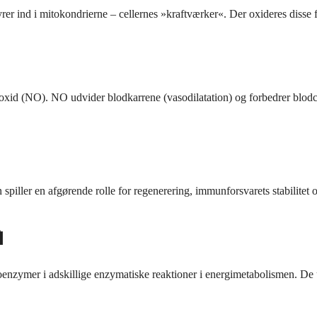
syrer ind i mitokondrierne – cellernes »kraftværker«. Der oxideres dis
oxid (NO). NO udvider blodkarrene (vasodilatation) og forbedrer blodcir
ller en afgørende rolle for regenerering, immunforsvarets stabilitet o

enzymer i adskillige enzymatiske reaktioner i energimetabolismen. De u