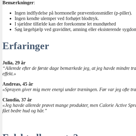
Bemærkninger
:
Ingen indflydelse på hormonelle præventionsmidler (p-piller).
Ingen kendte ulemper ved forhøjet blodtryk.
I sjældne tilfælde kan der forekomme let mundtørhed
Søg lægehjælp ved graviditet, amning eller eksisterende sygd
Erfaringer
Julia, 29 år
“Allerede efter de første dage bemærkede jeg, at jeg havde mindre trang
effekt.»
Andreas, 45 år
«Sprayen giver mig mere energi under træningen. Før var jeg ofte træt,
Claudia, 37 år
«Jeg havde allerede prøvet mange produkter, men Calorie Active Spra
fået bedre hud og hår.”