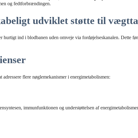
ismen og fedtforbrændingen.
beligt udviklet støtte til vægtt
 hurtigt ind i blodbanen uden omveje via fordøjelseskanalen. Dette før
ienser
 at adressere flere nøglemekanismer i energimetabolismen:
ollagensyntesen, immunfunktionen og understøttelsen af energimetabolisme