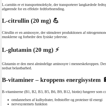
L-carnitin er et transportmolekyle, der transporterer langkædede fedt
afgørende for en effektiv fedtforbrænding.
L-citrullin (20 mg) 💪
Citrullin er en aminosyre, der stimulerer produktionen af nitrogenmon
musklerne og forbedre den fysiske ydeevne.
L-glutamin (20 mg) ⚡
Glutamin er den mest almindelige aminosyre i menneskekroppen. Den spi
nedsat belastbarhed.
B-vitaminer – kroppens energisystem 
B-vitaminerne (B1, B2, B3, B5, B6, B9, B12, biotin) fungerer som co
omdannelsen af kulhydrater, fedtstoffer og proteiner til energi
nervesystemets funktion