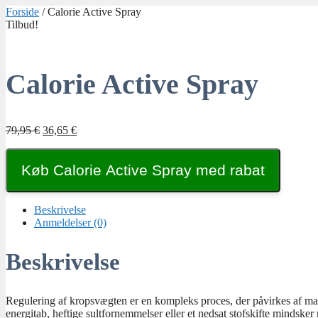
Hop
Forside
/ Calorie Active Spray
til
Tilbud!
indhold
Calorie Active Spray
Den
Den
79,95
€
36,65
€
oprindelige
aktuelle
pris
pris
Køb Calorie Active Spray med rabat
var:
er:
79,95 €.
36,65 €.
Beskrivelse
Anmeldelser (0)
Beskrivelse
Regulering af kropsvægten er en kompleks proces, der påvirkes af ma
energitab, heftige sultfornemmelser eller et nedsat stofskifte mindsker